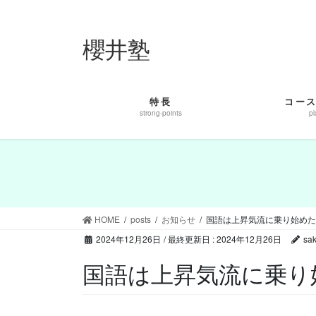
コ
ナ
ン
ビ
櫻井塾
テ
ゲ
ン
ー
ツ
シ
に
ョ
特長
コー
移
ン
strong-points
pl
動
に
移
動
HOME
posts
お知らせ
国語は上昇気流に乗り始めた
2024年12月26日
/ 最終更新日 :
2024年12月26日
sak
国語は上昇気流に乗り