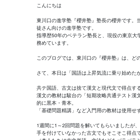
こんにちは
東川口の進学塾『櫻井塾』塾長の櫻井です。当
徒さん向けの進学塾です。
指導歴50年のベテラン塾長と、現役の東京大
務めています。
このブログでは、東川口の『櫻井塾』は、ど
さて、本日は「国語は上昇気流に乗り始めた
共テ国語、古文は捨て漢文と現代文で得点す
漢文の教材は駿台の「短期攻略共通テスト漢
的に黒本・青本。
「基礎問題精講」など入門用の教材は使用せ
1週間に1～2回問題を解いてもらいましたが
手を付けていなかった古文でもそこそこ得点