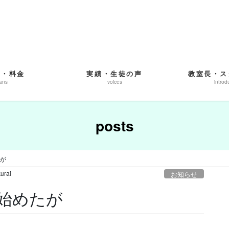
ス・料金
実績・生徒の声
教室長・ス
ans
voices
introd
posts
が
urai
お知らせ
始めたが