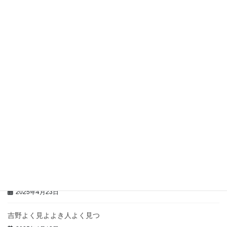
お知らせ
次の記事
都立大で英語の学力が下がって
いるらしい
2023年11月4日
最近の投稿
理科大の入学式で
2025年4月30日
再び学力回帰
2025年4月25日
種は確かに成長していた
2025年4月23日
吉野よく見よよき人よく見つ